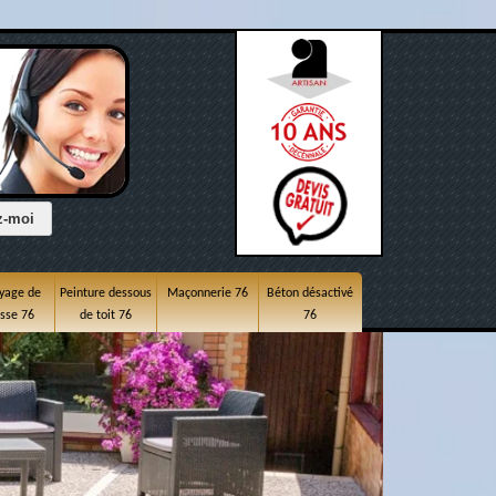
yage de
Peinture dessous
Maçonnerie 76
Béton désactivé
asse 76
de toit 76
76