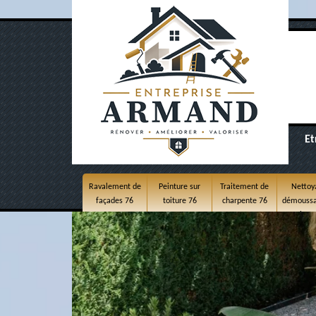
Et
Ravalement de
Peinture sur
Traitement de
Nettoy
façades 76
toiture 76
charpente 76
démoussa
toitur