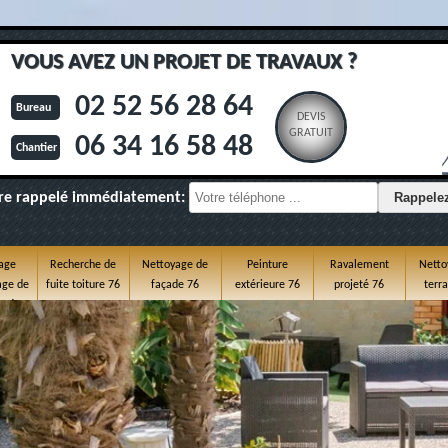
VOUS AVEZ UN PROJET DE TRAVAUX ?
02 52 56 28 64
Bureau
DEVIS
GRATUIT
06 34 16 58 48
Chantier
re rappelé immédiatement:
age
Recherche de
Nettoyage de
Peinture
Ravalement
Netto
ge de
fuite toiture 76
façade 76
extérieure 76
projeté 76
terr
e 76