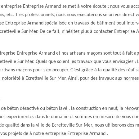
tre entreprise Entreprise Armand se met à votre écoute ; nous vous ac
dins, etc. Très professionnels, nous nous exécuterons selon vos directiv
rise Entreprise Armand spécialisée en travaux de bâtiment peut inte
Ecretteville Sur Mer. De ce fait, n’hésitez plus à contacter Entreprise
treprise Entreprise Armand et nos artisans maçons sont tout à fait a
tteville Sur Mer. Quels que soient les travaux que vous envisagiez : l
rtisans maçons pour s’en occuper. C’est grâce à la qualité des réalis
notoriété à Ecretteville Sur Mer. Ainsi, pour des travaux aux normes,
e
e béton désactivé ou béton lavé : la construction en neuf, la rénovati
mes expérimentés dans le domaine et sommes en mesure de vous conce
t de qualité dans la ville de Ecretteville Sur Mer, nous utiliserons de
 vos projets de à notre entreprise Entreprise Armand .