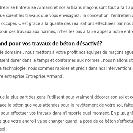
treprise Entreprise Armand et nos artisans maçons sont tout à fait a
que soient les travaux que vous envisagiez : la conception, l’entretie
ccuper. C’est grâce à la qualité des réalisations effectuées par nos
 pour des travaux aux normes, n’hésitez pas à faire appel à notre ent
and pour vos travaux de béton désactivé?
 le domaine ; nous mettons à votre profit nos équipes de maçons agu
ssent durer dans le temps et conformes aux normes ; nous n’allons ut
 la technologie, nous sommes rapides et précis dans nos intervention
tre entreprise Entreprise Armand .
que la plus part des gens l’utilisent pour vraiment décorer son sol et
lace le béton que vous attendez pour le revêtement de votre sol, fait
ion pour effectuer vos travaux dans n’importe quel moment. En plus, gr
e que votre endroit va se changer quand la pose de ce béton s’effectu
sol.