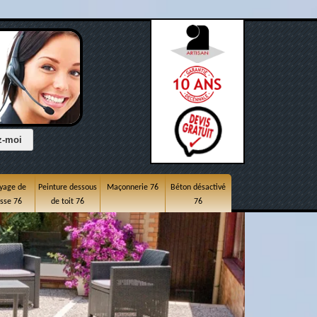
yage de
Peinture dessous
Maçonnerie 76
Béton désactivé
asse 76
de toit 76
76