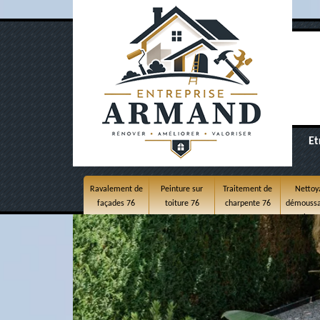
Et
Ravalement de
Peinture sur
Traitement de
Nettoy
façades 76
toiture 76
charpente 76
démoussa
toitur