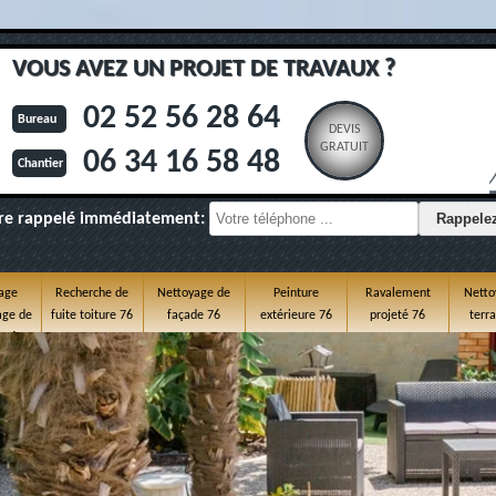
VOUS AVEZ UN PROJET DE TRAVAUX ?
02 52 56 28 64
Bureau
DEVIS
GRATUIT
06 34 16 58 48
Chantier
re rappelé immédiatement:
age
Recherche de
Nettoyage de
Peinture
Ravalement
Netto
ge de
fuite toiture 76
façade 76
extérieure 76
projeté 76
terr
e 76