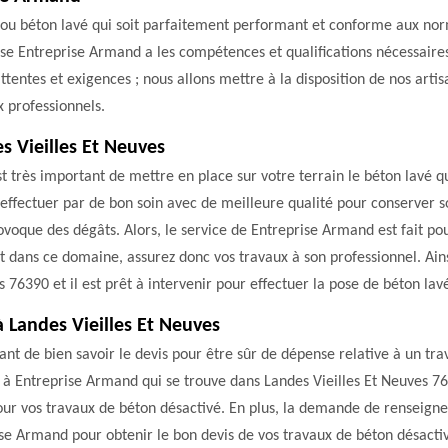
 ou béton lavé qui soit parfaitement performant et conforme aux norme
ise Entreprise Armand a les compétences et qualifications nécessaires
ttentes et exigences ; nous allons mettre à la disposition de nos arti
x professionnels.
s Vieilles Et Neuves
st très important de mettre en place sur votre terrain le béton lavé 
effectuer par de bon soin avec de meilleure qualité pour conserver s
oque des dégâts. Alors, le service de Entreprise Armand est fait pour
ans ce domaine, assurez donc vos travaux à son professionnel. Ainsi,
76390 et il est prêt à intervenir pour effectuer la pose de béton lavé
 Landes Vieilles Et Neuves
nt de bien savoir le devis pour être sûr de dépense relative à un trav
l à Entreprise Armand qui se trouve dans Landes Vieilles Et Neuves 763
pour vos travaux de béton désactivé. En plus, la demande de renseign
ise Armand pour obtenir le bon devis de vos travaux de béton désacti