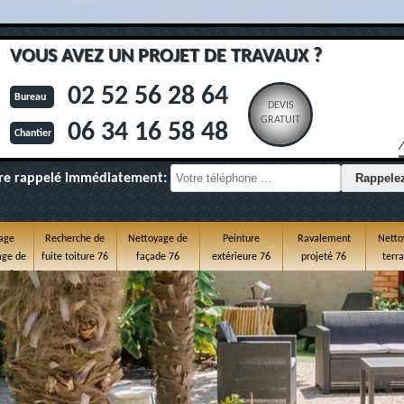
VOUS AVEZ UN PROJET DE TRAVAUX ?
02 52 56 28 64
Bureau
DEVIS
GRATUIT
06 34 16 58 48
Chantier
re rappelé immédiatement:
age
Recherche de
Nettoyage de
Peinture
Ravalement
Netto
ge de
fuite toiture 76
façade 76
extérieure 76
projeté 76
terr
e 76