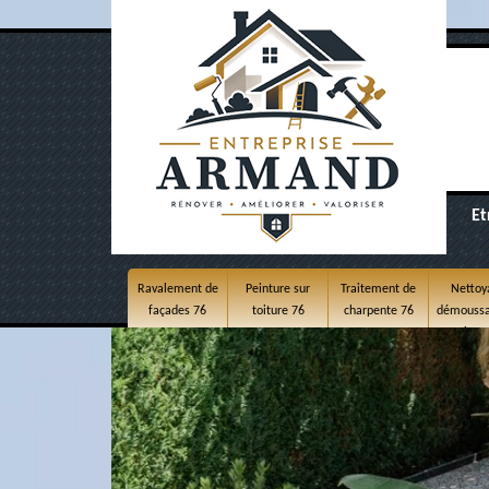
Et
Ravalement de
Peinture sur
Traitement de
Nettoy
façades 76
toiture 76
charpente 76
démoussa
toitur