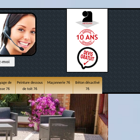
yage de
Peinture dessous
Maçonnerie 76
Béton désactivé
asse 76
de toit 76
76