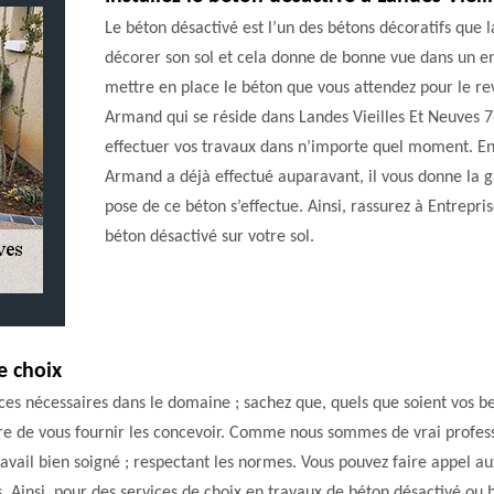
Le béton désactivé est l’un des bétons décoratifs que l
décorer son sol et cela donne de bonne vue dans un end
mettre en place le béton que vous attendez pour le rev
Armand qui se réside dans Landes Vieilles Et Neuves 76
effectuer vos travaux dans n’importe quel moment. En p
Armand a déjà effectué auparavant, il vous donne la g
pose de ce béton s’effectue. Ainsi, rassurez à Entrepr
béton désactivé sur votre sol.
e choix
ances nécessaires dans le domaine ; sachez que, quels que soient vos 
re de vous fournir les concevoir. Comme nous sommes de vrai professi
avail bien soigné ; respectant les normes. Vous pouvez faire appel aux
s. Ainsi, pour des services de choix en travaux de béton désactivé ou 