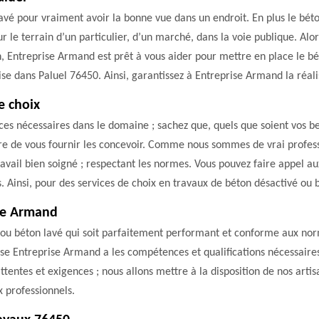
vé pour vraiment avoir la bonne vue dans un endroit. En plus le béton 
r le terrain d’un particulier, d’un marché, dans la voie publique. Alor
n, Entreprise Armand est prêt à vous aider pour mettre en place le bé
ise dans Paluel 76450. Ainsi, garantissez à Entreprise Armand la réali
e choix
ances nécessaires dans le domaine ; sachez que, quels que soient vos 
re de vous fournir les concevoir. Comme nous sommes de vrai professi
avail bien soigné ; respectant les normes. Vous pouvez faire appel aux
s. Ainsi, pour des services de choix en travaux de béton désactivé ou 
se Armand
 ou béton lavé qui soit parfaitement performant et conforme aux norme
ise Entreprise Armand a les compétences et qualifications nécessaires
ttentes et exigences ; nous allons mettre à la disposition de nos arti
x professionnels.