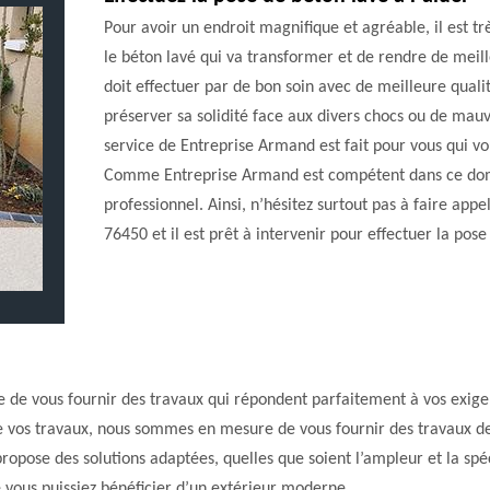
Pour avoir un endroit magnifique et agréable, il est t
le béton lavé qui va transformer et de rendre de meil
doit effectuer par de bon soin avec de meilleure qual
préserver sa solidité face aux divers chocs ou de mauv
service de Entreprise Armand est fait pour vous qui vou
Comme Entreprise Armand est compétent dans ce doma
professionnel. Ainsi, n’hésitez surtout pas à faire app
76450 et il est prêt à intervenir pour effectuer la pose
de vous fournir des travaux qui répondent parfaitement à vos exigenc
e vos travaux, nous sommes en mesure de vous fournir des travaux de 
opose des solutions adaptées, quelles que soient l’ampleur et la spéc
e vous puissiez bénéficier d’un extérieur moderne.