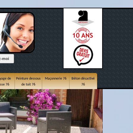
yage de
Peinture dessous
Maçonnerie 76
Béton désactivé
asse 76
de toit 76
76