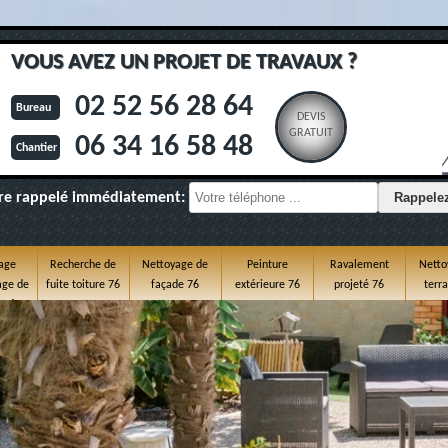
VOUS AVEZ UN PROJET DE TRAVAUX ?
02 52 56 28 64
Bureau
DEVIS
GRATUIT
06 34 16 58 48
Chantier
re rappelé immédiatement:
age
Recherche de
Nettoyage de
Peinture
Ravalement
Netto
ge de
fuite toiture 76
façade 76
extérieure 76
projeté 76
terr
e 76