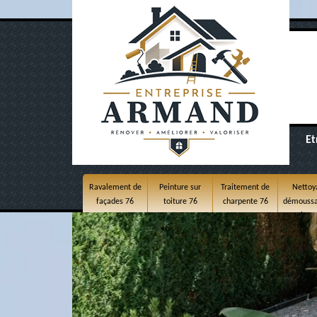
Et
Ravalement de
Peinture sur
Traitement de
Nettoy
façades 76
toiture 76
charpente 76
démoussa
toitur