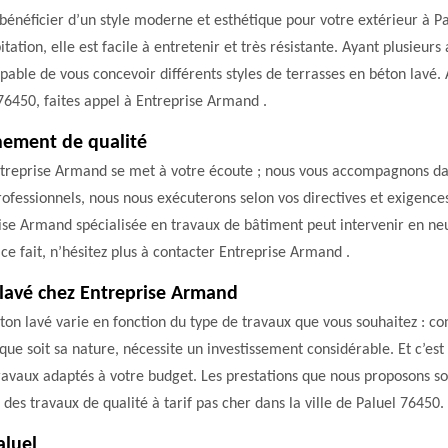
bénéficier d’un style moderne et esthétique pour votre extérieur à P
ation, elle est facile à entretenir et très résistante. Ayant plusieurs
ble de vous concevoir différents styles de terrasses en béton lavé. A
 76450, faites appel à Entreprise Armand .
ement de qualité
 Entreprise Armand se met à votre écoute ; nous vous accompagnons dans
 professionnels, nous nous exécuterons selon vos directives et exigences
rise Armand spécialisée en travaux de bâtiment peut intervenir en n
 ce fait, n’hésitez plus à contacter Entreprise Armand .
 lavé chez Entreprise Armand
ton lavé varie en fonction du type de travaux que vous souhaitez : con
 que soit sa nature, nécessite un investissement considérable. Et c’es
avaux adaptés à votre budget. Les prestations que nous proposons sont
des travaux de qualité à tarif pas cher dans la ville de Paluel 76450.
aluel