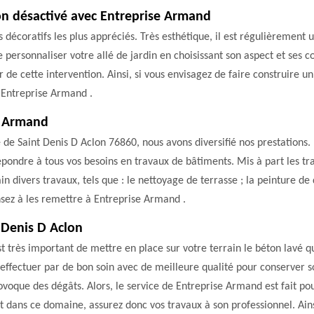
ton désactivé avec Entreprise Armand
 décoratifs les plus appréciés. Très esthétique, il est régulièrement ut
e personnaliser votre allé de jardin en choisissant son aspect et ses 
e cette intervention. Ainsi, si vous envisagez de faire construire un 
e Entreprise Armand .
se Armand
lle de Saint Denis D Aclon 76860, nous avons diversifié nos prestations
ondre à tous vos besoins en travaux de bâtiments. Mis à part les tr
divers travaux, tels que : le nettoyage de terrasse ; la peinture de 
ensez à les remettre à Entreprise Armand .
t Denis D Aclon
st très important de mettre en place sur votre terrain le béton lavé 
effectuer par de bon soin avec de meilleure qualité pour conserver s
oque des dégâts. Alors, le service de Entreprise Armand est fait pour
ans ce domaine, assurez donc vos travaux à son professionnel. Ainsi,