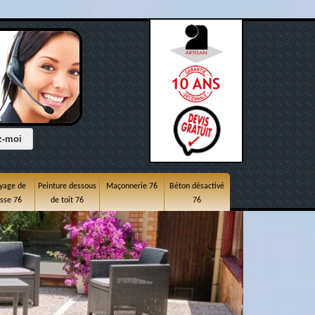
yage de
Peinture dessous
Maçonnerie 76
Béton désactivé
asse 76
de toit 76
76