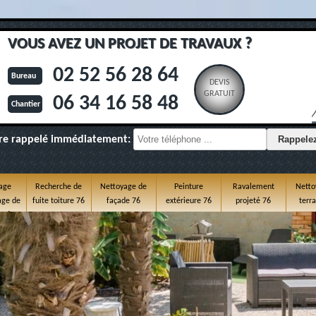
VOUS AVEZ UN PROJET DE TRAVAUX ?
02 52 56 28 64
Bureau
DEVIS
GRATUIT
06 34 16 58 48
Chantier
re rappelé immédiatement:
age
Recherche de
Nettoyage de
Peinture
Ravalement
Netto
ge de
fuite toiture 76
façade 76
extérieure 76
projeté 76
terr
e 76