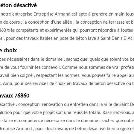
éton désactivé
 notre entreprise Entreprise Armand est apte à prendre en main tous 
n de cours ; la conception d’une allée ; la conception de terrasse et 
860 très compétents et expérimentés qui pourront répondre à toutes v
insi, pour des travaux fiables en pose de béton lavé à Saint Denis D Ac
e choix
ances nécessaires dans le domaine ; sachez que, quels que soient vos 
re de vous fournir les concevoir. Comme nous sommes de vrai professi
avail bien soigné ; respectant les normes. Vous pouvez faire appel aux
s. Ainsi, pour des services de choix en travaux de béton désactivé ou 
ravaux 76860
ctivé : conception, rénovation ou entretien dans la ville de Saint D
olution pour que votre projet soit une réussite totale. Rassurez-vous,
ir-faire et compétence nécessaire dans le domaine ; sachez que notr
treprise Armand , pour des travaux de béton désactivé bien soigné e