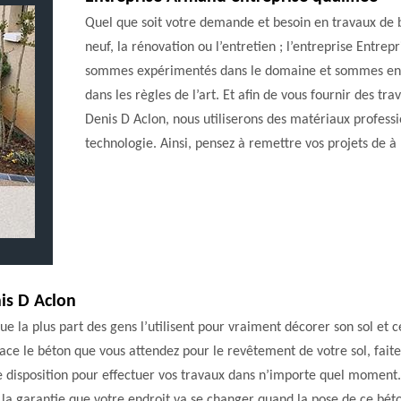
Quel que soit votre demande et besoin en travaux de b
neuf, la rénovation ou l’entretien ; l’entreprise Entrep
sommes expérimentés dans le domaine et sommes en m
dans les règles de l’art. Et afin de vous fournir des trav
Denis D Aclon, nous utiliserons des matériaux professi
technologie. Ainsi, pensez à remettre vos projets de à
nis D Aclon
que la plus part des gens l’utilisent pour vraiment décorer son sol et
lace le béton que vous attendez pour le revêtement de votre sol, fait
re disposition pour effectuer vos travaux dans n’importe quel moment. 
la garantie que votre endroit va se changer quand la pose de ce béto