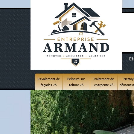
Et
Ravalement de
Peinture sur
Traitement de
Nettoy
façades 76
toiture 76
charpente 76
démoussa
toitur