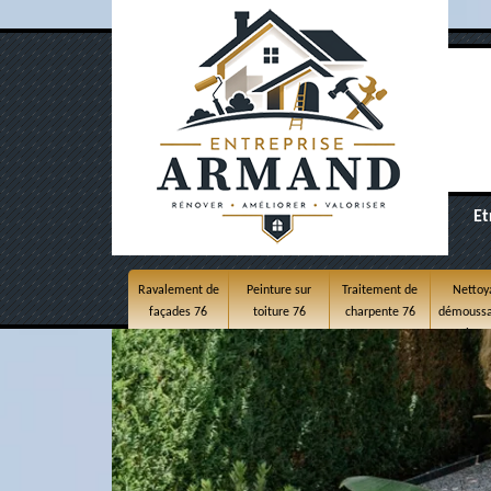
Et
Ravalement de
Peinture sur
Traitement de
Nettoy
façades 76
toiture 76
charpente 76
démoussa
toitur