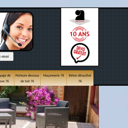
yage de
Peinture dessous
Maçonnerie 76
Béton désactivé
asse 76
de toit 76
76