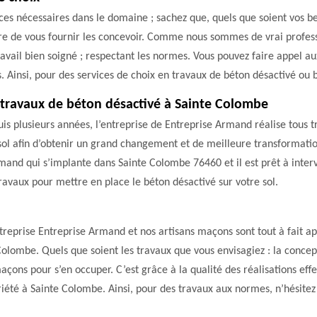
ances nécessaires dans le domaine ; sachez que, quels que soient vos 
re de vous fournir les concevoir. Comme nous sommes de vrai professi
avail bien soigné ; respectant les normes. Vous pouvez faire appel aux
s. Ainsi, pour des services de choix en travaux de béton désactivé ou 
es travaux de béton désactivé à Sainte Colombe
s plusieurs années, l’entreprise de Entreprise Armand réalise tous t
sol afin d’obtenir un grand changement et de meilleure transformation
rmand qui s’implante dans Sainte Colombe 76460 et il est prêt à inter
ravaux pour mettre en place le béton désactivé sur votre sol.
treprise Entreprise Armand et nos artisans maçons sont tout à fait a
olombe. Quels que soient les travaux que vous envisagiez : la concept
çons pour s’en occuper. C’est grâce à la qualité des réalisations ef
iété à Sainte Colombe. Ainsi, pour des travaux aux normes, n’hésitez 