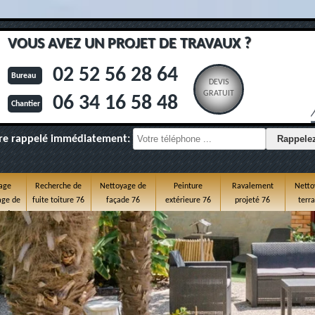
VOUS AVEZ UN PROJET DE TRAVAUX ?
02 52 56 28 64
Bureau
DEVIS
GRATUIT
06 34 16 58 48
Chantier
re rappelé immédiatement:
age
Recherche de
Nettoyage de
Peinture
Ravalement
Netto
ge de
fuite toiture 76
façade 76
extérieure 76
projeté 76
terr
e 76