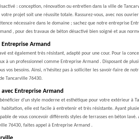
ctivé : conception, rénovation ou entretien dans la ville de Tancarvi
 votre projet soit une réussite totale. Rassurez-vous, avec nos ouvrie
étence nécessaire dans le domaine ; sachez que notre entreprise Ent
rmand , pour des travaux de béton désactivé bien soigné et aux norm
c Entreprise Armand
 lavé est également très résistant, adapté pour une cour. Pour la conce
avaux à un professionnel comme Entreprise Armand . Disposant de plu
 vos besoins. Ainsi, n’hésitez pas à solliciter les savoir-faire de no
 de Tancarville 76430.
é avec Entreprise Armand
bénéficier d’un style moderne et esthétique pour votre extérieur à T
abitation, elle est facile à entretenir et très résistante. Ayant plusi
ble de vous concevoir différents styles de terrasses en béton lavé. A
ville 76430, faites appel à Entreprise Armand .
rville