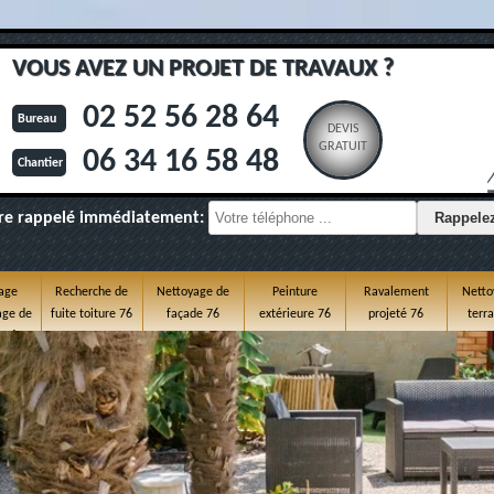
VOUS AVEZ UN PROJET DE TRAVAUX ?
02 52 56 28 64
Bureau
DEVIS
GRATUIT
06 34 16 58 48
Chantier
re rappelé immédiatement:
age
Recherche de
Nettoyage de
Peinture
Ravalement
Netto
ge de
fuite toiture 76
façade 76
extérieure 76
projeté 76
terr
e 76