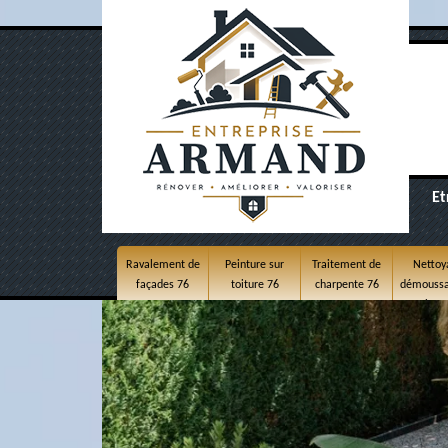
Et
Ravalement de
Peinture sur
Traitement de
Nettoy
façades 76
toiture 76
charpente 76
démoussa
toitur