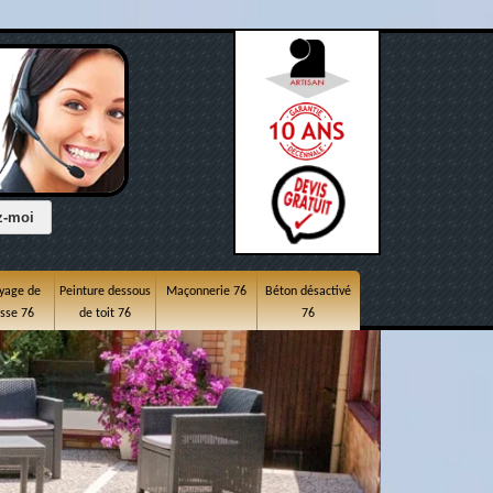
yage de
Peinture dessous
Maçonnerie 76
Béton désactivé
asse 76
de toit 76
76