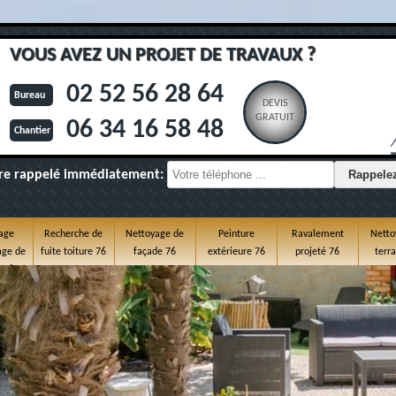
VOUS AVEZ UN PROJET DE TRAVAUX ?
02 52 56 28 64
Bureau
DEVIS
GRATUIT
06 34 16 58 48
Chantier
re rappelé immédiatement:
age
Recherche de
Nettoyage de
Peinture
Ravalement
Netto
ge de
fuite toiture 76
façade 76
extérieure 76
projeté 76
terr
e 76