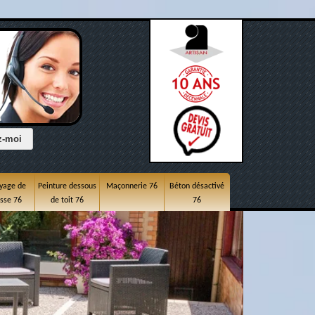
yage de
Peinture dessous
Maçonnerie 76
Béton désactivé
asse 76
de toit 76
76