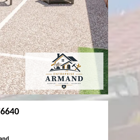
76640
mand