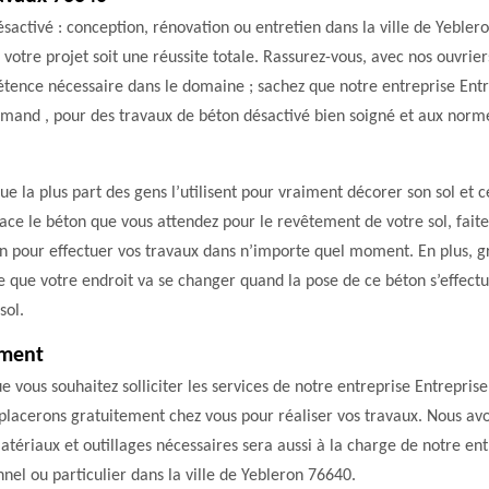
ctivé : conception, rénovation ou entretien dans la ville de Yeblero
 votre projet soit une réussite totale. Rassurez-vous, avec nos ouvrie
étence nécessaire dans le domaine ; sachez que notre entreprise Ent
rmand , pour des travaux de béton désactivé bien soigné et aux norm
que la plus part des gens l’utilisent pour vraiment décorer son sol et
lace le béton que vous attendez pour le revêtement de votre sol, fait
ion pour effectuer vos travaux dans n’importe quel moment. En plus, g
e que votre endroit va se changer quand la pose de ce béton s’effectu
sol.
ement
que vous souhaitez solliciter les services de notre entreprise Entrepr
placerons gratuitement chez vous pour réaliser vos travaux. Nous avo
matériaux et outillages nécessaires sera aussi à la charge de notre e
nel ou particulier dans la ville de Yebleron 76640.