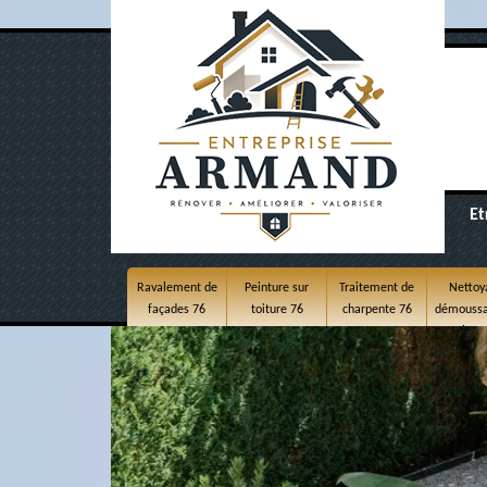
Et
Ravalement de
Peinture sur
Traitement de
Nettoy
façades 76
toiture 76
charpente 76
démoussa
toitur