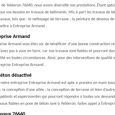
lle de Yebleron 76640, nous avons diversifié nos prestations. Étant spé
s vos besoins en travaux de bâtiments. Mis à part les travaux de bé
aux, tels que : le nettoyage de terrasse ; la peinture de dessous de 
emettre à Entreprise Armand .
reprise Armand
rise Armand vous êtes sûr de bénéficier d’une bonne construction réali
’avez pas à vous en faire, car nos travaux sont fiables et pourront d
té en toutes circonstances. Ainsi, pour des interventions de qualité 
treprise Entreprise Armand .
éton désactivé
 notre entreprise Entreprise Armand est apte à prendre en main tous 
; la conception d’une allée ; la conception de terrasse et bien d’aut
pétents et expérimentés qui pourront répondre à toutes vos demandes 
ravaux fiables en pose de béton lavé à Yebleron, faites appel à Entrep
ravaux 76640