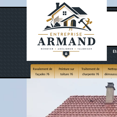
Et
Ravalement de
Peinture sur
Traitement de
Nettoy
façades 76
toiture 76
charpente 76
démoussa
toitur