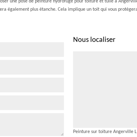
oser une pose de peinture hydrofuge pour toiture et tuile à Angerville
sera également plus étanche. Cela implique un toit qui vous protèger
Nous localiser
Peinture sur toiture Angerville 