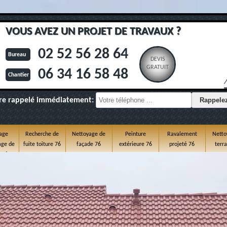
VOUS AVEZ UN PROJET DE TRAVAUX ?
02 52 56 28 64
Bureau
DEVIS
GRATUIT
06 34 16 58 48
Chantier
re rappelé immédiatement:
age
Recherche de
Nettoyage de
Peinture
Ravalement
Netto
ge de
fuite toiture 76
façade 76
extérieure 76
projeté 76
terr
e 76