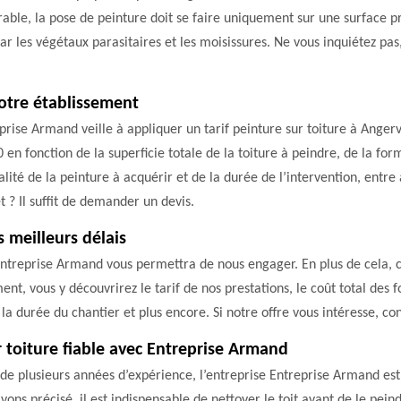
rable, la pose de peinture doit se faire uniquement sur une surface pr
 par les végétaux parasitaires et les moisissures. Ne vous inquiétez p
notre établissement
prise Armand veille à appliquer un tarif peinture sur toiture à Anger
 en fonction de la superficie totale de la toiture à peindre, de la fo
qualité de la peinture à acquérir et de la durée de l’intervention, ent
et ? Il suffit de demander un devis.
 meilleurs délais
 Entreprise Armand vous permettra de nous engager. En plus de cela, c
ent, vous y découvrirez le tarif de nos prestations, le coût total des f
 la durée du chantier et plus encore. Si notre offre vous intéresse, con
 toiture fiable avec Entreprise Armand
é de plusieurs années d’expérience, l’entreprise Entreprise Armand es
avons précisé, il est indispensable de nettoyer le toit avant de le pe