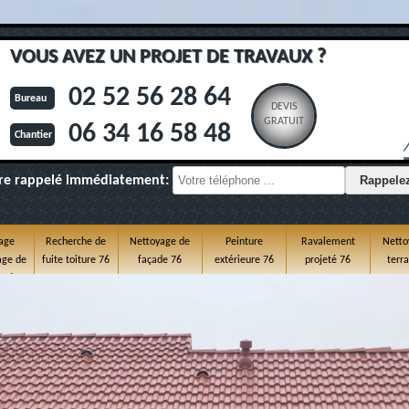
VOUS AVEZ UN PROJET DE TRAVAUX ?
02 52 56 28 64
Bureau
DEVIS
GRATUIT
06 34 16 58 48
Chantier
re rappelé immédiatement:
age
Recherche de
Nettoyage de
Peinture
Ravalement
Netto
ge de
fuite toiture 76
façade 76
extérieure 76
projeté 76
terr
e 76