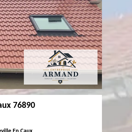
Caux 76890
eville En Caux