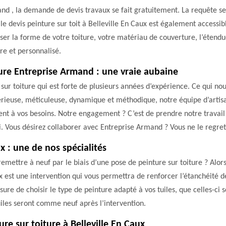
and , la demande de devis travaux se fait gratuitement. La requête se 
, le devis peinture sur toit à Belleville En Caux est également acces
r la forme de votre toiture, votre matériau de couverture, l’étendue
re et personnalisé.
iture Entreprise Armand : une vraie aubaine
ur toiture qui est forte de plusieurs années d’expérience. Ce qui nou
rieuse, méticuleuse, dynamique et méthodique, notre équipe d’artisan
nt à vos besoins. Notre engagement ? C’est de prendre notre travai
i. Vous désirez collaborer avec Entreprise Armand ? Vous ne le regret
ux : une de nos spécialités
remettre à neuf par le biais d’une pose de peinture sur toiture ? Alors
x est une intervention qui vous permettra de renforcer l’étanchéité d
ure de choisir le type de peinture adapté à vos tuiles, que celles-ci 
iles seront comme neuf après l’intervention.
re sur toiture à Belleville En Caux