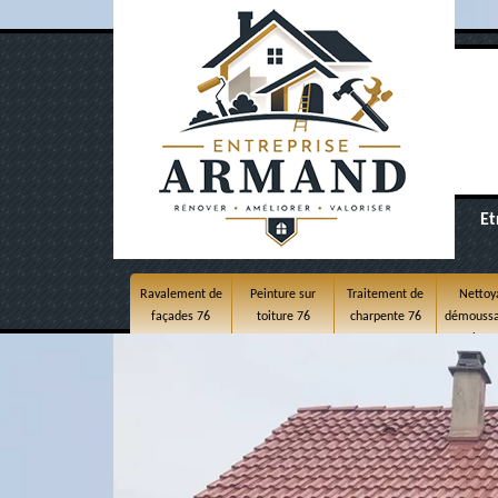
Et
Ravalement de
Peinture sur
Traitement de
Nettoy
façades 76
toiture 76
charpente 76
démoussa
toitur