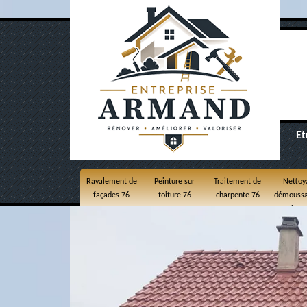
Et
Ravalement de
Peinture sur
Traitement de
Nettoy
façades 76
toiture 76
charpente 76
démoussa
toitur