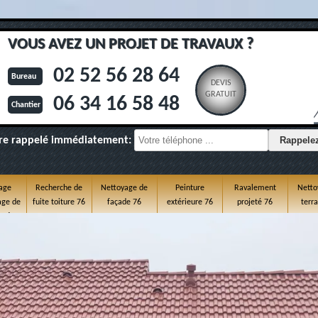
VOUS AVEZ UN PROJET DE TRAVAUX ?
02 52 56 28 64
Bureau
DEVIS
GRATUIT
06 34 16 58 48
Chantier
re rappelé immédiatement:
age
Recherche de
Nettoyage de
Peinture
Ravalement
Netto
ge de
fuite toiture 76
façade 76
extérieure 76
projeté 76
terr
e 76