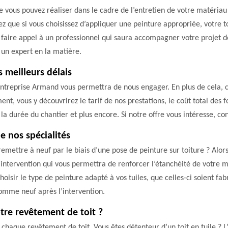
que vous pouvez réaliser dans le cadre de l’entretien de votre matéria
z que si vous choisissez d’appliquer une peinture appropriée, votre 
 faire appel à un professionnel qui saura accompagner votre projet de
 un expert en la matière.
 meilleurs délais
 Entreprise Armand vous permettra de nous engager. En plus de cela, c
ent, vous y découvrirez le tarif de nos prestations, le coût total des f
 la durée du chantier et plus encore. Si notre offre vous intéresse, con
e nos spécialités
remettre à neuf par le biais d’une pose de peinture sur toiture ? Alors
intervention qui vous permettra de renforcer l’étanchéité de votre m
oisir le type de peinture adapté à vos tuiles, que celles-ci soient fab
omme neuf après l’intervention.
tre revêtement de toit ?
ur chaque revêtement de toit. Vous êtes détenteur d’un toit en tuile 