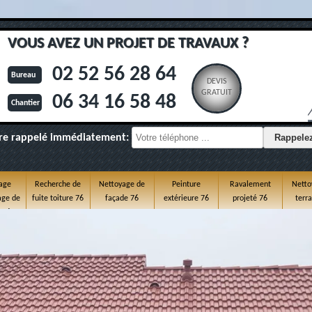
VOUS AVEZ UN PROJET DE TRAVAUX ?
02 52 56 28 64
Bureau
DEVIS
GRATUIT
06 34 16 58 48
Chantier
re rappelé immédiatement:
age
Recherche de
Nettoyage de
Peinture
Ravalement
Netto
ge de
fuite toiture 76
façade 76
extérieure 76
projeté 76
terr
e 76