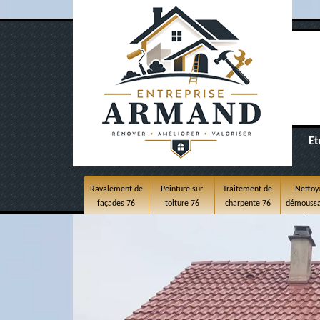
Et
Ravalement de
Peinture sur
Traitement de
Nettoy
façades 76
toiture 76
charpente 76
démoussa
toitur