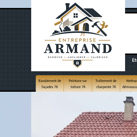
Et
Ravalement de
Peinture sur
Traitement de
Nettoy
façades 76
toiture 76
charpente 76
démoussa
toitur