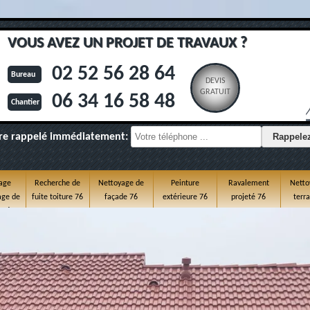
VOUS AVEZ UN PROJET DE TRAVAUX ?
02 52 56 28 64
Bureau
DEVIS
GRATUIT
06 34 16 58 48
Chantier
re rappelé immédiatement:
age
Recherche de
Nettoyage de
Peinture
Ravalement
Netto
ge de
fuite toiture 76
façade 76
extérieure 76
projeté 76
terr
e 76