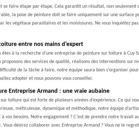
it se faire étape par étape. Cela garantit un résultat, non seulement s
rable, la pose de peinture doit se faire uniquement sur une surface pr
 par les végétaux parasitaires et les moisissures. Ne vous inquiétez p
toiture entre nos mains d’expert
us êtes à la recherche d’une entreprise de peinture sur toiture à Cuy 
us proposons des services de qualité, réalisons des interventions sur m
a difficulté de la tâche à faire, notre équipe saura bien s’organiser p
aitez adopter et nous pouvons vous conseiller.
iture Entreprise Armand : une vraie aubaine
ur toiture qui est forte de plusieurs années d’expérience. Ce qui nou
rieuse, méticuleuse, dynamique et méthodique, notre équipe d’artisan
à vos besoins. Notre engagement ? C’est de prendre notre travail a
i. Vous désirez collaborer avec Entreprise Armand ? Vous ne le regret