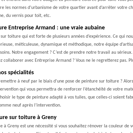
tre les normes d’urbanisme de votre quartier avant d’arrêter votre c
, du vernis pour toit, etc.
iture Entreprise Armand : une vraie aubaine
ur toiture qui est forte de plusieurs années d’expérience. Ce qui nou
rieuse, méticuleuse, dynamique et méthodique, notre équipe d’artisa
oins. Notre engagement ? C’est de prendre notre travail au sérieux
ez collaborer avec Entreprise Armand ? Vous ne le regretterez pas. P
os spécialités
remettre à neuf par le biais d’une pose de peinture sur toiture ? Alors
tervention qui vous permettra de renforcer l’étanchéité de votre maté
oisir le type de peinture adapté à vos tuiles, que celles-ci soient fab
omme neuf après l’intervention.
ure sur toiture à Greny
re à Greny est une nécessité si vous souhaitez rénover la couleur de