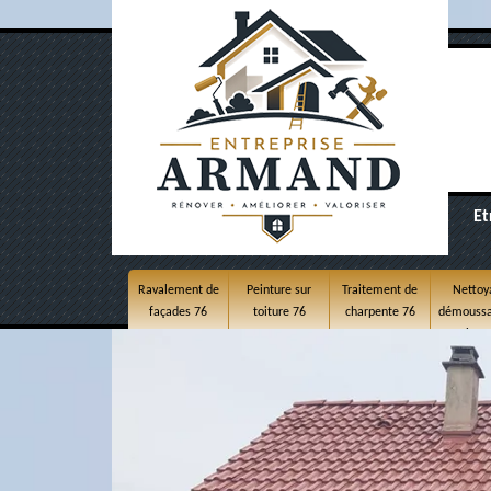
Et
Ravalement de
Peinture sur
Traitement de
Nettoy
façades 76
toiture 76
charpente 76
démoussa
toitur