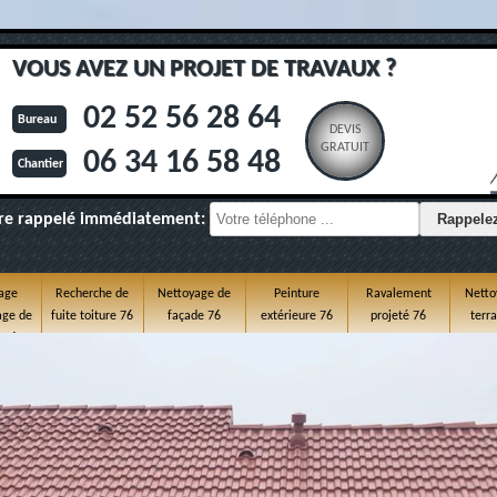
VOUS AVEZ UN PROJET DE TRAVAUX ?
02 52 56 28 64
Bureau
DEVIS
GRATUIT
06 34 16 58 48
Chantier
re rappelé immédiatement:
age
Recherche de
Nettoyage de
Peinture
Ravalement
Netto
ge de
fuite toiture 76
façade 76
extérieure 76
projeté 76
terr
e 76