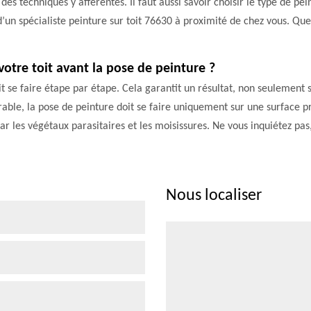
e des techniques y afférentes. Il faut aussi savoir choisir le type de p
’un spécialiste peinture sur toit 76630 à proximité de chez vous. Que
votre toit avant la pose de peinture ?
it se faire étape par étape. Cela garantit un résultat, non seulement s
rable, la pose de peinture doit se faire uniquement sur une surface pr
 par les végétaux parasitaires et les moisissures. Ne vous inquiétez p
Nous localiser