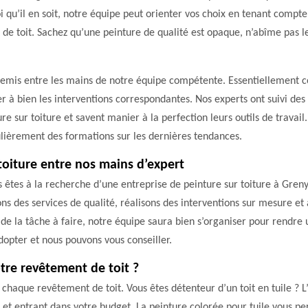
qu’il en soit, notre équipe peut orienter vos choix en tenant compte
de toit. Sachez qu’une peinture de qualité est opaque, n’abîme pas l
 remis entre les mains de notre équipe compétente. Essentiellement c
 à bien les interventions correspondantes. Nos experts ont suivi des f
re sur toiture et savent manier à la perfection leurs outils de trava
gulièrement des formations sur les dernières tendances.
toiture entre nos mains d’expert
us êtes à la recherche d’une entreprise de peinture sur toiture à Gre
ons des services de qualité, réalisons des interventions sur mesure et 
lté de la tâche à faire, notre équipe saura bien s’organiser pour rend
dopter et nous pouvons vous conseiller.
tre revêtement de toit ?
ur chaque revêtement de toit. Vous êtes détenteur d’un toit en tuile 
 et entrant dans votre budget. La peinture colorée pour tuile vous p