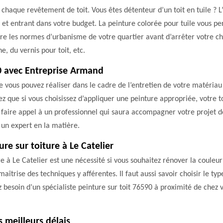
ur chaque revêtement de toit. Vous êtes détenteur d’un toit en tuile 
 et entrant dans votre budget. La peinture colorée pour tuile vous p
tre les normes d’urbanisme de votre quartier avant d’arrêter votre c
, du vernis pour toit, etc.
90 avec Entreprise Armand
que vous pouvez réaliser dans le cadre de l’entretien de votre matéria
z que si vous choisissez d’appliquer une peinture appropriée, votre 
faire appel à un professionnel qui saura accompagner votre projet de p
 un expert en la matière.
re sur toiture à Le Catelier
re à Le Catelier est une nécessité si vous souhaitez rénover la coule
 maîtrise des techniques y afférentes. Il faut aussi savoir choisir le 
besoin d’un spécialiste peinture sur toit 76590 à proximité de chez 
 meilleurs délais