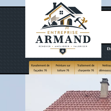
Et
Ravalement de
Peinture sur
Traitement de
Nettoy
façades 76
toiture 76
charpente 76
démoussa
toitur