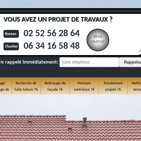
VOUS AVEZ UN PROJET DE TRAVAUX ?
02 52 56 28 64
Bureau
DEVIS
GRATUIT
06 34 16 58 48
Chantier
re rappelé immédiatement:
age
Recherche de
Nettoyage de
Peinture
Ravalement
Netto
ge de
fuite toiture 76
façade 76
extérieure 76
projeté 76
terr
e 76