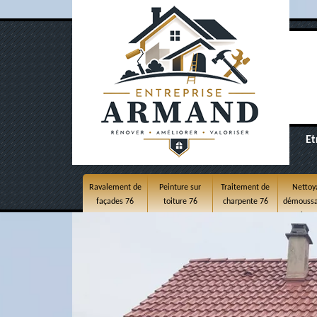
Et
Ravalement de
Peinture sur
Traitement de
Nettoy
façades 76
toiture 76
charpente 76
démoussa
toitur