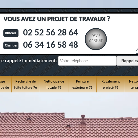
VOUS AVEZ UN PROJET DE TRAVAUX ?
02 52 56 28 64
Bureau
DEVIS
GRATUIT
06 34 16 58 48
Chantier
re rappelé immédiatement:
age
Recherche de
Nettoyage de
Peinture
Ravalement
Netto
ge de
fuite toiture 76
façade 76
extérieure 76
projeté 76
terr
e 76