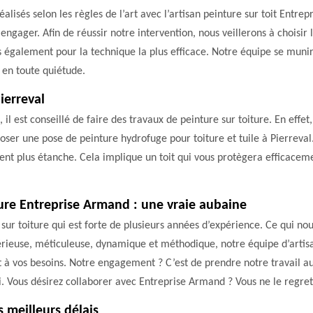
lisés selon les règles de l’art avec l’artisan peinture sur toit Entrep
gager. Afin de réussir notre intervention, nous veillerons à choisir 
ns également pour la technique la plus efficace. Notre équipe se munir
t en toute quiétude.
ierreval
, il est conseillé de faire des travaux de peinture sur toiture. En effe
oser une pose de peinture hydrofuge pour toiture et tuile à Pierreval
ent plus étanche. Cela implique un toit qui vous protègera efficacem
iture Entreprise Armand : une vraie aubaine
ur toiture qui est forte de plusieurs années d’expérience. Ce qui nou
rieuse, méticuleuse, dynamique et méthodique, notre équipe d’artisan
à vos besoins. Notre engagement ? C’est de prendre notre travail a
i. Vous désirez collaborer avec Entreprise Armand ? Vous ne le regret
 meilleurs délais