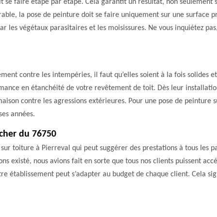
it se faire étape par étape. Cela garantit un résultat, non seulement s
rable, la pose de peinture doit se faire uniquement sur une surface pr
 par les végétaux parasitaires et les moisissures. Ne vous inquiétez p
ment contre les intempéries, il faut qu’elles soient à la fois solides 
rmance en étanchéité de votre revêtement de toit. Dès leur installatio
maison contre les agressions extérieures. Pour une pose de peinture s
ses années.
 cher du 76750
r toiture à Pierreval qui peut suggérer des prestations à tous les par
s existé, nous avions fait en sorte que tous nos clients puissent accé
otre établissement peut s’adapter au budget de chaque client. Cela sig