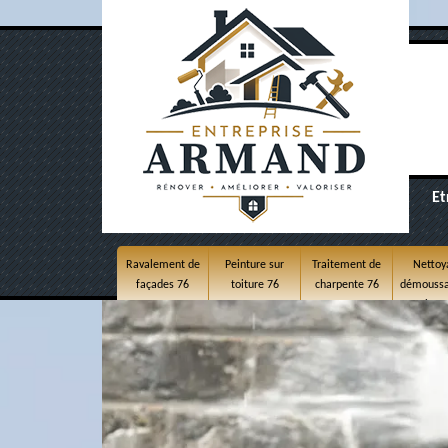
Et
Ravalement de
Peinture sur
Traitement de
Nettoy
façades 76
toiture 76
charpente 76
démoussa
toitur