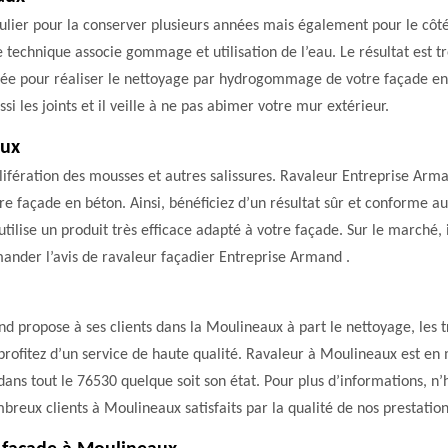
culier pour la conserver plusieurs années mais également pour le côté
technique associe gommage et utilisation de l’eau. Le résultat est t
tée pour réaliser le nettoyage par hydrogommage de votre façade en
i les joints et il veille à ne pas abimer votre mur extérieur.
aux
olifération des mousses et autres salissures. Ravaleur Entreprise Arm
otre façade en béton. Ainsi, bénéficiez d’un résultat sûr et conforme 
lise un produit très efficace adapté à votre façade. Sur le marché, i
mander l’avis de ravaleur façadier Entreprise Armand .
d propose à ses clients dans la Moulineaux à part le nettoyage, les t
 profitez d’un service de haute qualité. Ravaleur à Moulineaux est en 
 dans tout le 76530 quelque soit son état. Pour plus d’informations, 
reux clients à Moulineaux satisfaits par la qualité de nos prestation