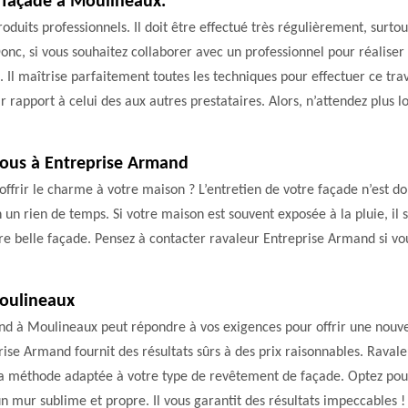
 façade à Moulineaux.
duits professionnels. Il doit être effectué très régulièrement, surtou
c, si vous souhaitez collaborer avec un professionnel pour réaliser c
maîtrise parfaitement toutes les techniques pour effectuer ce travai
ar rapport à celui des aux autres prestataires. Alors, n’attendez plu
vous à Entreprise Armand
offrir le charme à votre maison ? L’entretien de votre façade n’est 
n un rien de temps. Si votre maison est souvent exposée à la pluie, il
re belle façade. Pensez à contacter ravaleur Entreprise Armand si vo
Moulineaux
nd à Moulineaux peut répondre à vos exigences pour offrir une nouvel
rise Armand fournit des résultats sûrs à des prix raisonnables. Ravale
 la méthode adaptée à votre type de revêtement de façade. Optez pour
n mur sublime et propre. Il vous garantit des résultats impeccables !