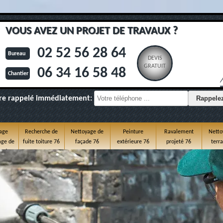
VOUS AVEZ UN PROJET DE TRAVAUX ?
02 52 56 28 64
Bureau
DEVIS
GRATUIT
06 34 16 58 48
Chantier
re rappelé immédiatement:
age
Recherche de
Nettoyage de
Peinture
Ravalement
Netto
ge de
fuite toiture 76
façade 76
extérieure 76
projeté 76
terr
e 76