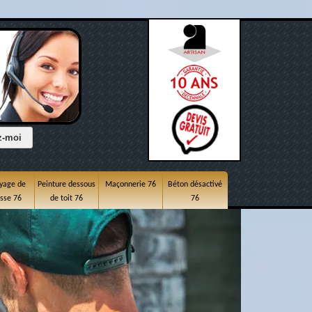
yage de
Peinture dessous
Maçonnerie 76
Béton désactivé
asse 76
de toit 76
76