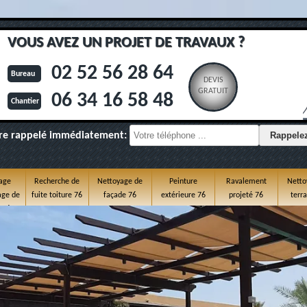
VOUS AVEZ UN PROJET DE TRAVAUX ?
02 52 56 28 64
Bureau
DEVIS
GRATUIT
06 34 16 58 48
Chantier
re rappelé immédiatement:
age
Recherche de
Nettoyage de
Peinture
Ravalement
Netto
ge de
fuite toiture 76
façade 76
extérieure 76
projeté 76
terr
e 76