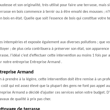
stesse et son originalité, très utilisé pour faire une terrasse, mais s
 terrasse en bois commence à ternir ou à être envahi des mousses ; n’h
bois en état. Quelle que soit l’essence de bois qui constitue votre 
es intempéries et exposée également aux diverses pollutions ; que vou
toyer ; de plus cela contribuera à préserver son état, son apparence :
rrasse, l’idéal c’est d’effectuer cette intervention au moins 1 fois p
ar notre entreprise Entreprise Armand .
ntreprise Armand
on à prendre à la légère, cette intervention doit être remise à un p
du coût qui est assez élevé que la plupart des gens ne font pas appel au
eprise Armand a décidé d’ajuster ces services selon votre budget. D’ai
vaux de qualité à prix pas cher.
ttoyage de terrasse