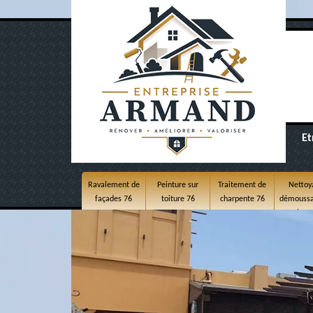
Et
Ravalement de
Peinture sur
Traitement de
Nettoy
façades 76
toiture 76
charpente 76
démoussa
toitur