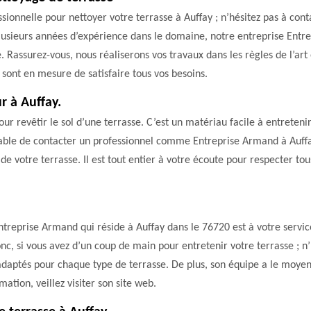
ssionnelle pour nettoyer votre terrasse à Auffay ; n’hésitez pas à c
lusieurs années d’expérience dans le domaine, notre entreprise Ent
 Rassurez-vous, nous réaliserons vos travaux dans les règles de l’art 
 sont en mesure de satisfaire tous vos besoins.
r à Auffay.
ur revêtir le sol d’une terrasse. C’est un matériau facile à entreten
érable de contacter un professionnel comme Entreprise Armand à Auf
 de votre terrasse. Il est tout entier à votre écoute pour respecter tou
 Entreprise Armand qui réside à Auffay dans le 76720 est à votre servi
Donc, si vous avez d’un coup de main pour entretenir votre terrasse ; 
s adaptés pour chaque type de terrasse. De plus, son équipe a le moye
ation, veillez visiter son site web.