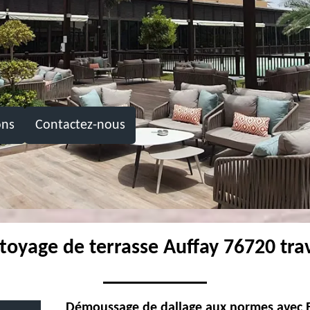
ons
Contactez-nous
toyage de terrasse Auffay 76720 tra
Démoussage de dallage aux normes avec 