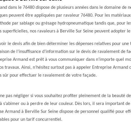
and dans le 76480 dispose de plusieurs années dans le domaine de n
niques peuvent être appliquées par ravaleur 76480. Pour les matéria
thode par sablage ou grésage hydropneumatique tandis que, pour les
s superficielles, nos ravaleurs à Berville Sur Seine peuvent adopter l
oir le devis afin de bien déterminer les dépenses relatives pour une t
aison de l’insuffisance d’information sur le devis de ravalement de faç
ntreprise Armand est prêt à vous communiquer dans n’importe quel m
vos travaux. Ainsi, n’hésitez surtout pas à appeler Entreprise Armand 
s sûr pour effectuer le ravalement de votre façade.
ne pas négliger si vous souhaitez profiter pleinement de la beauté de 
 s’abimer ou à perdre de leur couleur. Dès lors, il sera important de
ise Armand à Berville Sur Seine dispose de personnel qualifié pour eff
ables pour un tarif concurrentiel.