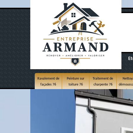
Et
Ravalement de
Peinture sur
Traitement de
Nettoy
façades 76
toiture 76
charpente 76
démoussa
toitur