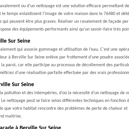
n ravalement ou d’un nettoyage est une solution efficace permettant d
es et le temps enlaidissent l’image de votre maison dans le 76480 et d
es qui peuvent être plus graves. Réaliser un ravalement de façade pe
dispose des équipements performants ainsi qu’un savoir-faire très poi
le Sur Seine
lement qui associe gommage et utilisation de l’eau. C’est une opéra
eur à Berville Sur Seine enlève par frottement d’une poudre associée
 la paroi, car elle participe au processus de décollement des particu
ficiez d’une réalisation parfaite effectuée par des vrais professionne
ville Sur Seine
la pollution et des intempéries, d’où la nécessité d’un nettoyage de v
. Le nettoyage peut se faire selon différentes techniques en fonction 
sible que votre habitat rencontre des problèmes de perte de chaleur et 
nd maitrise.
açade à Berville Sur Seine