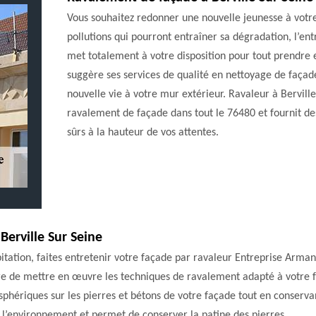
Vous souhaitez redonner une nouvelle jeunesse à votr
pollutions qui pourront entraîner sa dégradation, l’en
met totalement à votre disposition pour tout prendre 
suggère ses services de qualité en nettoyage de faça
nouvelle vie à votre mur extérieur. Ravaleur à Berville
ravalement de façade dans tout le 76480 et fournit des
sûrs à la hauteur de vos attentes.
Berville Sur Seine
bitation, faites entretenir votre façade par ravaleur Entreprise Arma
re de mettre en œuvre les techniques de ravalement adapté à votre fa
sphériques sur les pierres et bétons de votre façade tout en conservan
r l’environnement et permet de conserver la patine des pierres.