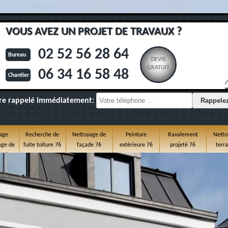
VOUS AVEZ UN PROJET DE TRAVAUX ?
02 52 56 28 64
Bureau
DEVIS
GRATUIT
06 34 16 58 48
Chantier
re rappelé immédiatement:
age
Recherche de
Nettoyage de
Peinture
Ravalement
Netto
ge de
fuite toiture 76
façade 76
extérieure 76
projeté 76
terr
e 76