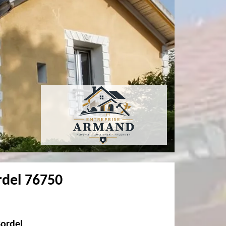
rdel 76750
Bordel