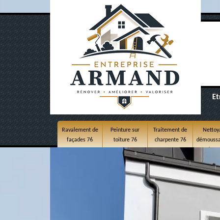
Et
Ravalement de
Peinture sur
Traitement de
Nettoy
façades 76
toiture 76
charpente 76
démoussa
toitur