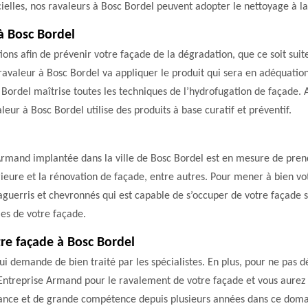
icielles, nos ravaleurs à Bosc Bordel peuvent adopter le nettoyage à l
à Bosc Bordel
ons afin de prévenir votre façade de la dégradation, que ce soit suite
 ravaleur à Bosc Bordel va appliquer le produit qui sera en adéquatio
ordel maîtrise toutes les techniques de l’hydrofugation de façade. 
leur à Bosc Bordel utilise des produits à base curatif et préventif.
rmand implantée dans la ville de Bosc Bordel est en mesure de prend
érieure et la rénovation de façade, entre autres. Pour mener à bien vo
guerris et chevronnés qui est capable de s’occuper de votre façade se
es de votre façade.
tre façade à Bosc Bordel
i demande de bien traité par les spécialistes. En plus, pour ne pas d
 Entreprise Armand pour le ravalement de votre façade et vous aurez le
nce et de grande compétence depuis plusieurs années dans ce domai