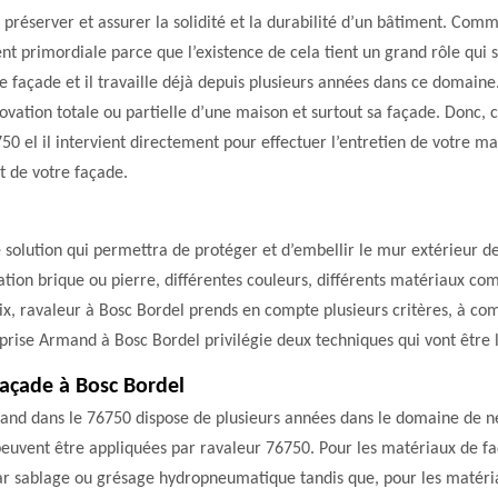
 préserver et assurer la solidité et la durabilité d’un bâtiment. Com
ent primordiale parce que l’existence de cela tient un grand rôle qui s
façade et il travaille déjà depuis plusieurs années dans ce domaine.
énovation totale ou partielle d’une maison et surtout sa façade. Donc
0 el il intervient directement pour effectuer l’entretien de votre m
t de votre façade.
 solution qui permettra de protéger et d’embellir le mur extérieur d
tation brique ou pierre, différentes couleurs, différents matériaux com
hoix, ravaleur à Bosc Bordel prends en compte plusieurs critères, à c
rise Armand à Bosc Bordel privilégie deux techniques qui vont être l
façade à Bosc Bordel
and dans le 76750 dispose de plusieurs années dans le domaine de n
peuvent être appliquées par ravaleur 76750. Pour les matériaux de f
 sablage ou grésage hydropneumatique tandis que, pour les matériau