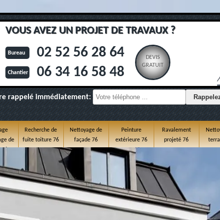
VOUS AVEZ UN PROJET DE TRAVAUX ?
02 52 56 28 64
Bureau
DEVIS
GRATUIT
06 34 16 58 48
Chantier
re rappelé immédiatement:
age
Recherche de
Nettoyage de
Peinture
Ravalement
Netto
ge de
fuite toiture 76
façade 76
extérieure 76
projeté 76
terr
e 76