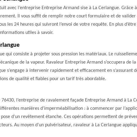
tuit avec l’entreprise Entreprise Armand sise à La Cerlangue. Grâce 
èrement. Il vous suffit de remplir notre court formulaire et de valide
us les 24 heures qui suivront l’envoi de votre requête. En plus d’être
nformations utiles à savoir.
erlangue
e qui consiste à projeter sous pression les matériaux. Le ruisselleme
n mécanique de la vapeur. Ravaleur Entreprise Armand s’occupera de la
ngue s’engage à intervenir rapidement et efficacement en s’assurant de
ons de qualité et fiables pour un tarif très abordable.
le 76430, l’entreprise de ravalement façade Entreprise Armand à La 
différentes manières d’imperméabilisation : à commencer par l’applic
 pose d’un revêtement étanche. Ces opérations permettent de préveni
acteurs. Au moyen d’un pulvérisateur, ravaleur à La Cerlangue appliq