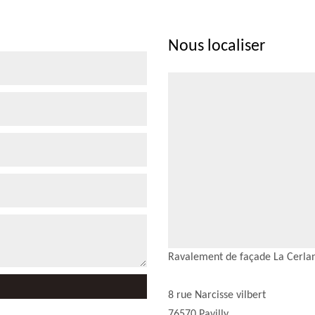
Nous localiser
Ravalement de façade La Cerla
8 rue Narcisse vilbert
76570 Pavilly