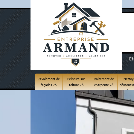
Et
Ravalement de
Peinture sur
Traitement de
Nettoy
façades 76
toiture 76
charpente 76
démoussa
toitur