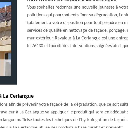
Vous souhaitez redonner une nouvelle jeunesse à votr
pollutions qui pourront entraîner sa dégradation, l’e
totalement à votre disposition pour tout prendre en 
services de qualité en nettoyage de façade, ponçage, 
mur extérieur. Ravaleur à La Cerlangue est une entre
le 76430 et fournit des interventions soignées ainsi qu
à La Cerlangue
ons afin de prévenir votre façade de la dégradation, que ce soit suite
 ravaleur à La Cerlangue va appliquer le produit qui sera en adéquati
rlangue maîtrise toutes les techniques de l’hydrofugation de façade.
leur à La Cerlangue utilise des produits à base curatif et préventif.