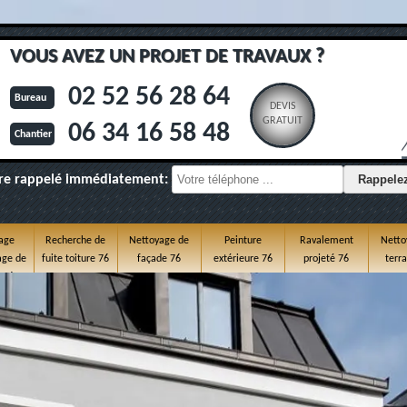
VOUS AVEZ UN PROJET DE TRAVAUX ?
02 52 56 28 64
Bureau
DEVIS
GRATUIT
06 34 16 58 48
Chantier
re rappelé immédiatement:
age
Recherche de
Nettoyage de
Peinture
Ravalement
Netto
ge de
fuite toiture 76
façade 76
extérieure 76
projeté 76
terr
e 76