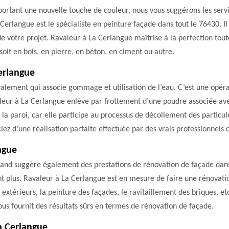
pportant une nouvelle touche de couleur, nous vous suggérons les serv
erlangue est le spécialiste en peinture façade dans tout le 76430. I
 votre projet. Ravaleur à La Cerlangue maîtrise à la perfection tout
 soit en bois, en pierre, en béton, en ciment ou autre.
erlangue
lement qui associe gommage et utilisation de l’eau. C’est une opéra
leur à La Cerlangue enlève par frottement d’une poudre associée avec
 la paroi, car elle participe au processus de décollement des particu
z d’une réalisation parfaite effectuée par des vrais professionnels co
ngue
and suggère également des prestations de rénovation de façade dans 
nt plus. Ravaleur à La Cerlangue est en mesure de faire une rénovati
 extérieurs, la peinture des façades, le ravitaillement des briques, 
ous fournit des résultats sûrs en termes de rénovation de façade.
a Cerlangue