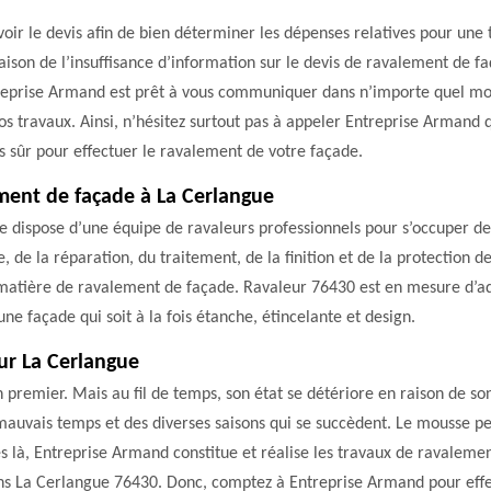
oir le devis afin de bien déterminer les dépenses relatives pour une t
aison de l’insuffisance d’information sur le devis de ravalement de faç
ntreprise Armand est prêt à vous communiquer dans n’importe quel m
vos travaux. Ainsi, n’hésitez surtout pas à appeler Entreprise Armand
s sûr pour effectuer le ravalement de votre façade.
ement de façade à La Cerlangue
e dispose d’une équipe de ravaleurs professionnels pour s’occuper d
e la réparation, du traitement, de la finition et de la protection d
 matière de ravalement de façade. Ravaleur 76430 est en mesure d’a
ne façade qui soit à la fois étanche, étincelante et design.
ur La Cerlangue
n premier. Mais au fil de temps, son état se détériore en raison de so
s mauvais temps et des diverses saisons qui se succèdent. Le mousse 
és là, Entreprise Armand constitue et réalise les travaux de ravalemen
ns La Cerlangue 76430. Donc, comptez à Entreprise Armand pour effe