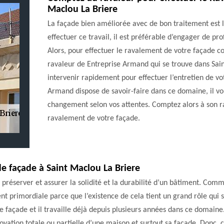
Maclou La Briere
La façade bien améliorée avec de bon traitement est l
effectuer ce travail, il est préférable d’engager de pro
Alors, pour effectuer le ravalement de votre façade c
ravaleur de Entreprise Armand qui se trouve dans Sain
intervenir rapidement pour effectuer l’entretien de v
Armand dispose de savoir-faire dans ce domaine, il vo
changement selon vos attentes. Comptez alors à son r
ravalement de votre façade.
e façade à Saint Maclou La Briere
 préserver et assurer la solidité et la durabilité d’un bâtiment. Com
ent primordiale parce que l’existence de cela tient un grand rôle qui s
façade et il travaille déjà depuis plusieurs années dans ce domaine.
énovation totale ou partielle d’une maison et surtout sa façade. Donc