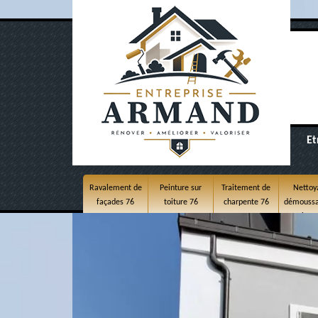
Et
Ravalement de
Peinture sur
Traitement de
Nettoy
façades 76
toiture 76
charpente 76
démoussa
toitur