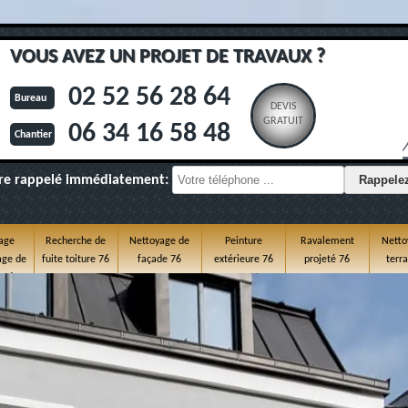
VOUS AVEZ UN PROJET DE TRAVAUX ?
02 52 56 28 64
Bureau
DEVIS
GRATUIT
06 34 16 58 48
Chantier
re rappelé immédiatement:
age
Recherche de
Nettoyage de
Peinture
Ravalement
Netto
ge de
fuite toiture 76
façade 76
extérieure 76
projeté 76
terr
e 76