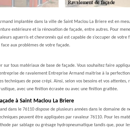
rmand implantée dans la ville de Saint Maclou La Briere est en mesu
einture extérieure et la rénovation de façade, entre autres. Pour mene
leurs aguerris et chevronnés qui est capable de s’occuper de votre fa
 face aux problèmes de votre façade.
uer sur tous matériaux de base de façade. Vous souhaitez faire appliq
’entreprise de ravalement Entreprise Armand maitrise à la perfection
es techniques de pose crépi. Ainsi, selon vos besoins et vos attentes,
rustique, avec une finition écrasée ou avec une finition grattée.
açade à Saint Maclou La Briere
and dans le 76110 dispose de plusieurs années dans le domaine de n
 techniques peuvent être appliquées par ravaleur 76110. Pour les mat
thode par sablage ou grésage hydropneumatique tandis que, pour les