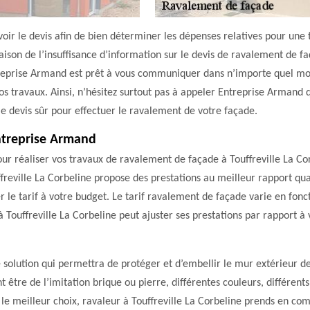
oir le devis afin de bien déterminer les dépenses relatives pour une t
aison de l’insuffisance d’information sur le devis de ravalement de faç
ntreprise Armand est prêt à vous communiquer dans n’importe quel m
vos travaux. Ainsi, n’hésitez surtout pas à appeler Entreprise Armand 
e devis sûr pour effectuer le ravalement de votre façade.
ntreprise Armand
ur réaliser vos travaux de ravalement de façade à Touffreville La Cor
reville La Corbeline propose des prestations au meilleur rapport qua
 le tarif à votre budget. Le tarif ravalement de façade varie en fonc
à Touffreville La Corbeline peut ajuster ses prestations par rapport à
solution qui permettra de protéger et d’embellir le mur extérieur de 
t être de l’imitation brique ou pierre, différentes couleurs, différe
re le meilleur choix, ravaleur à Touffreville La Corbeline prends en c