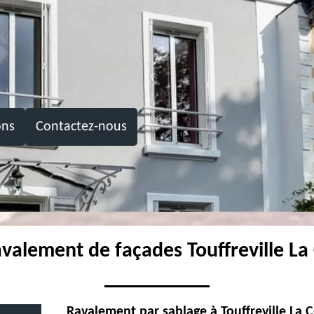
ons
Contactez-nous
avalement de façades Touffreville L
Ravalement par sablage à Touffreville La 