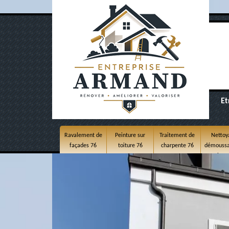
Et
Ravalement de
Peinture sur
Traitement de
Nettoy
façades 76
toiture 76
charpente 76
démoussa
toitur