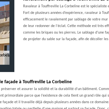
Ravaleur à Touffreville La Corbeline est le spécialist
Fort de plusieurs années d’expérience, ravaleur à Touf
efficacement le ravalement par sablage de votre mur s
de leur redonner de l'éclat. Cette méthode est très e
comme les briques ou les pierres. Le sablage d’une f
de projeter du sable sur la façade, afin de décoller le
e façade à Touffreville La Corbeline
 préserver et assurer la solidité et la durabilité d’un bâtiment. Com
ent primordiale parce que l’existence de cela tient un grand rôle qui s
façade et il travaille déjà depuis plusieurs années dans ce domaine.
énovation totale ou partielle d’une maison et surtout sa façade. Donc