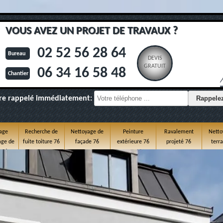
VOUS AVEZ UN PROJET DE TRAVAUX ?
02 52 56 28 64
Bureau
DEVIS
GRATUIT
06 34 16 58 48
Chantier
re rappelé immédiatement:
age
Recherche de
Nettoyage de
Peinture
Ravalement
Netto
ge de
fuite toiture 76
façade 76
extérieure 76
projeté 76
terr
e 76