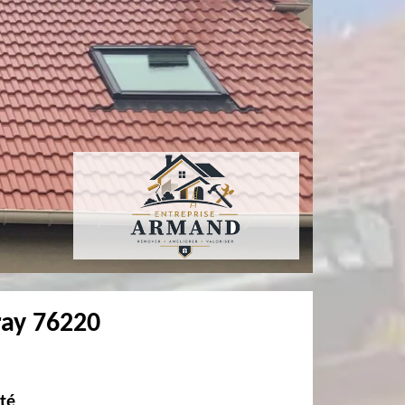
ray 76220
ité