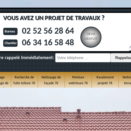
VOUS AVEZ UN PROJET DE TRAVAUX ?
02 52 56 28 64
Bureau
DEVIS
GRATUIT
06 34 16 58 48
Chantier
re rappelé immédiatement:
age
Recherche de
Nettoyage de
Peinture
Ravalement
Netto
ge de
fuite toiture 76
façade 76
extérieure 76
projeté 76
terr
e 76