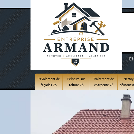
Et
Ravalement de
Peinture sur
Traitement de
Nettoy
façades 76
toiture 76
charpente 76
démoussa
toitur