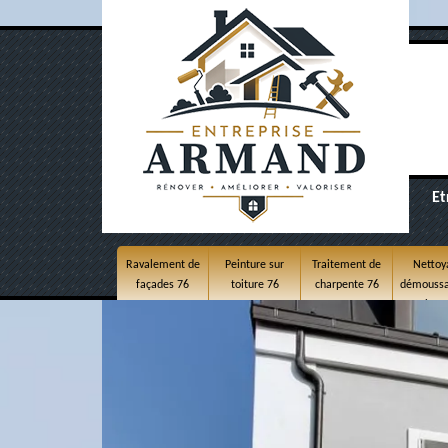
Et
Ravalement de
Peinture sur
Traitement de
Nettoy
façades 76
toiture 76
charpente 76
démoussa
toitur