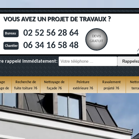
VOUS AVEZ UN PROJET DE TRAVAUX ?
02 52 56 28 64
Bureau
DEVIS
GRATUIT
06 34 16 58 48
Chantier
re rappelé immédiatement:
age
Recherche de
Nettoyage de
Peinture
Ravalement
Netto
ge de
fuite toiture 76
façade 76
extérieure 76
projeté 76
terr
e 76