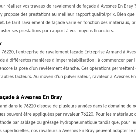
our réaliser vos travaux de ravalement de façade à Avesnes En Bray ? 
 propose des prestations au meilleur rapport qualité/prix. Bien que 
et. Le tarif ravalement de façade varie en fonction des matériaux, pro
ster ses prestations par rapport à vos moyens financiers.
y
 le 76220, l’entreprise de ravalement façade Entreprise Armand à Ave
ède à différentes manières d’imperméabilisation : à commencer par l’
encore la pose d’un revêtement étanche. Ces opérations permettent d
d’autres facteurs. Au moyen d’un pulvérisateur, ravaleur à Avesnes En
façade à Avesnes En Bray
and dans le 76220 dispose de plusieurs années dans le domaine de n
ques peuvent être appliquées par ravaleur 76220. Pour les matériaux
thode par sablage ou grésage hydropneumatique tandis que, pour les
us superficielles, nos ravaleurs à Avesnes En Bray peuvent adopter le 