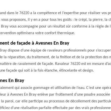
nd dans le 76220 a la compétence et l’expertise pour réaliser vos pr
ous proposons, il y en a pour tous les goûts : le crépi, la pierre, la 
n Bray vous accompagne pour un résultat sûr conforme à la règle de l’
ntervention optimisera votre confort thermique.
ement de façade à Avesnes En Bray
 Bray dispose d’une équipe de ravaleurs professionnels pour s’occup
la réparation, du traitement, de la finition et de la protection des
 matière de ravalement de façade. Ravaleur 76220 est en mesure d’a
ne façade qui soit à la fois étanche, étincelante et design.
nes En Bray
lement qui associe gommage et utilisation de l’eau. C’est une opéra
leur à Avesnes En Bray enlève par frottement d’une poudre associée a
 la paroi, car elle participe au processus de décollement des particu
ciez d’une réalisation parfaite effectuée par des vrais professionnels