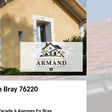
n Bray 76220
 façade à Avesnes En Bray