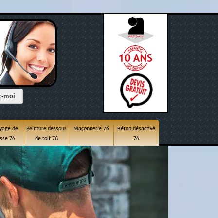
yage de
Peinture dessous
Maçonnerie 76
Béton désactivé
asse 76
de toit 76
76