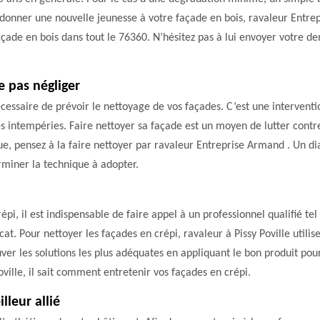
redonner une nouvelle jeunesse à votre façade en bois, ravaleur Entre
façade en bois dans tout le 76360. N’hésitez pas à lui envoyer votre d
e pas négliger
écessaire de prévoir le nettoyage de vos façades. C’est une intervent
 les intempéries. Faire nettoyer sa façade est un moyen de lutter cont
, pensez à la faire nettoyer par ravaleur Entreprise Armand . Un dia
erminer la technique à adopter.
épi, il est indispensable de faire appel à un professionnel qualifié t
t. Pour nettoyer les façades en crépi, ravaleur à Pissy Poville utilis
r les solutions les plus adéquates en appliquant le bon produit pour
oville, il sait comment entretenir vos façades en crépi.
lleur allié