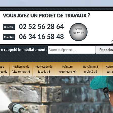
VOUS AVEZ UN PROJET DE TRAVAUX ?
02 52 56 28 64
Bureau
DEVIS
GRATUIT
06 34 16 58 48
Chantier
re rappelé immédiatement:
age
Recherche de
Nettoyage de
Peinture
Ravalement
Netto
ge de
fuite toiture 76
façade 76
extérieure 76
projeté 76
terr
e 76