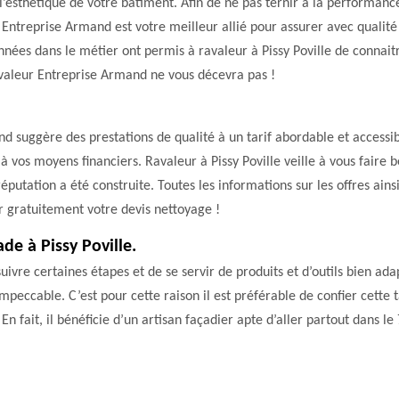
esthétique de votre bâtiment. Afin de ne pas ternir à la performance 
Entreprise Armand est votre meilleur allié pour assurer avec qualité 
années dans le métier ont permis à ravaleur à Pissy Poville de connai
avaleur Entreprise Armand ne vous décevra pas !
 suggère des prestations de qualité à un tarif abordable et accessible
à vos moyens financiers. Ravaleur à Pissy Poville veille à vous faire b
réputation a été construite. Toutes les informations sur les offres ain
r gratuitement votre devis nettoyage !
de à Pissy Poville.
suivre certaines étapes et de se servir de produits et d’outils bien ad
impeccable. C’est pour cette raison il est préférable de confier cett
 En fait, il bénéficie d’un artisan façadier apte d’aller partout dans