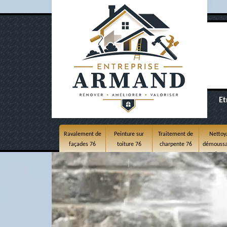
Et
Ravalement de
Peinture sur
Traitement de
Nettoy
façades 76
toiture 76
charpente 76
démoussa
toitur