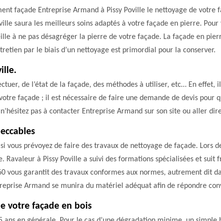
ment façade Entreprise Armand à Pissy Poville le nettoyage de votre 
ille saura les meilleurs soins adaptés à votre façade en pierre. Pour
ille à ne pas désagréger la pierre de votre façade. La façade en pie
ntretien par le biais d’un nettoyage est primordial pour la conserver.
ille.
ctuer, de l’état de la façade, des méthodes à utiliser, etc… En effet, 
otre façade ; il est nécessaire de faire une demande de devis pour qu
 n’hésitez pas à contacter Entreprise Armand sur son site ou aller dir
peccables
e si vous prévoyez de faire des travaux de nettoyage de façade. Lors d
. Ravaleur à Pissy Poville a suivi des formations spécialisées et sui
 vous garantit des travaux conformes aux normes, autrement dit dans 
ntreprise Armand se munira du matériel adéquat afin de répondre co
e votre façade en bois
 5 ans en générale. Pour le cas d’une dégradation minime, un simple br